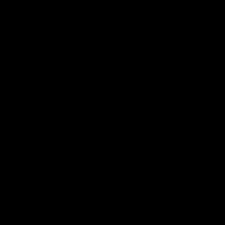
党委副书记、师长，胡杨河市委副书
参观调研
雷火电竞平台大气2025年首季度实