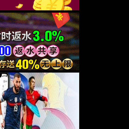
任深水咨询董事长
）公司关于同意lh雷火电竞党委书记、董