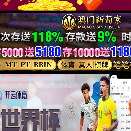
lh雷火电竞党委书记、董事长陈竹兼
深水咨询召开干部大会，宣布四川发展（控股
事长陈竹兼任深水咨询董事、董事长的通知