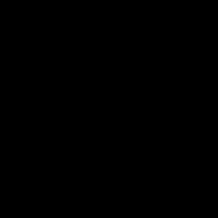
色科技创新债券
员万平，新疆生产建设兵团第七师