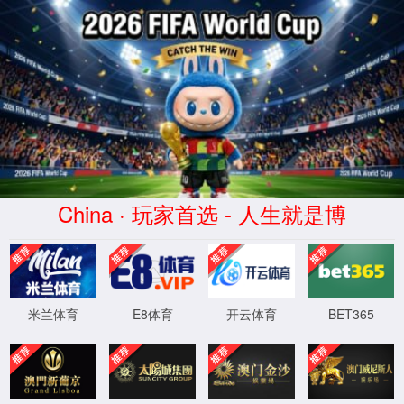
EN
lh雷火电竞·(中国)官方网站-亚洲电
竞先驱平台
党的建设
The Party Building
您当前的位置是：
首页
>
党的建设
党建动态
理论学习
党规党纪
奋战一百