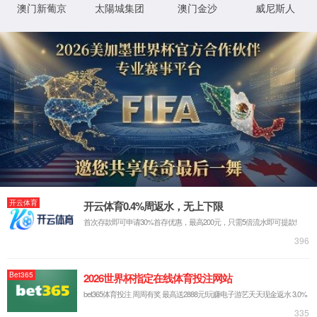
01-28
在二〇二五年春节团拜会上的讲话
2025
08-27
党委理论学习中心组（扩大）学习会学习材
2024
料汇编（2024年第4期）
08-09
党委理论学习中心组学习材料汇编（2024
2024
年第3期）
08-09
党委理论学习中心组学习材料汇编（2024
2024
年第2期）