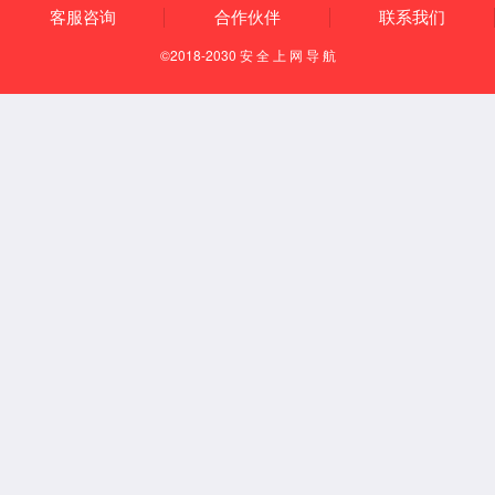
研发概况
科研平台
产学研合作
科研荣誉与成果
党的建设
党建动态
理论学习
党规党纪
奋战一百天
信息公开
基本信息
经营管理
公共关系
社会责任
公示公告
投资者关系
公司公告
互动问答
投资者关系活动
ESG报告
联系方式
联系我们
公司总机：(86)010-88111168
地址：北京市海淀区西八里庄路69号人民政协报大厦十层
扫一下关注公众号
获取更多信息