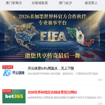
05/31
lh雷火电竞：2023年5月30日-31日投资者
2023
关系活动记录表.pdf
05/18
lh雷火电竞：2022年度业绩说明会投资者
2023
关系活动记录表.pdf
05/20
lh雷火电竞：2021年度业绩说明会投资者
2022
关系活动记录表.pdf
关于我们