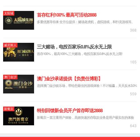
公司介绍
组织架构
发展历程
资质荣誉
企业文化
联系我们
新闻中心
公司要闻
公司动态
媒体报道
专题聚集
雷火电竞平台视界
雷火电竞平台刊物
主营业务
工业环保
市政环保
工业节能及综合能源服务
科技创新
研发概况
科研平台
产学研合作
科研荣誉与成果
党的建设
党建动态
理论学习
党规党纪
奋战一百天
信息公开
基本信息
经营管理
公共关系
社会责任
公示公告
投资者关系
公司公告
互动问答
投资者关系活动
ESG报告
联系方式