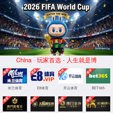
EN
lh雷火电竞·(中国)官方网站-亚洲电
竞先驱平台
投资者关系
Investor Relationship
您当前的位置是：
首页
>
投资者关系
公司公告
互动问答
投资者关系活动
E