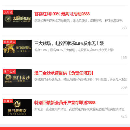
企业价值观
创新 合作 至诚 担当
企业精神
初心 匠心 恒心