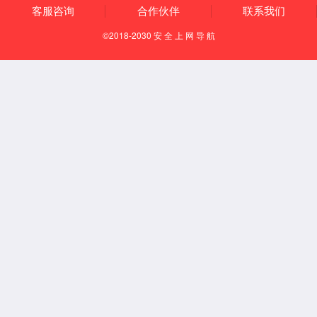
关于我们
公司介绍
组织架构
发展历程
资质荣誉
企业文化
联系我们
新闻中心
公司要闻
公司动态
媒体报道
专题聚集
雷火电竞平台视界
雷火电竞平台刊物
主营业务
工业环保
市政环保
工业节能及综合能源服务
科技创新
研发概况
科研平台
产学研合作
科研荣誉与成果
党的建设
党建动态
理论学习
党规党纪
奋战一百天
信息公开
基本信息
经营管理
公共关系
社会责任
公示公告
投资者关系
公司公告
互动问答
投资者关系活动
ESG报告
联系方式