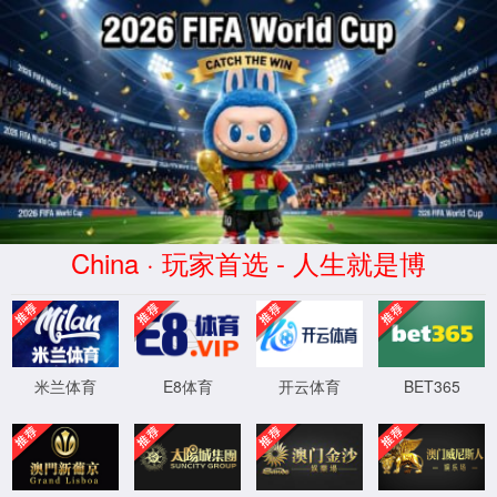
EN
lh雷火电竞·(中国)官方网站-亚洲电
竞先驱平台
新闻中心
News Center
您当前的位置是：
首页
>
新闻中心
公司要闻
公司动态
媒体报道
专题聚集