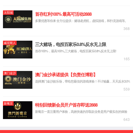
lh雷火电竞党委召开“两优一先”表彰大会