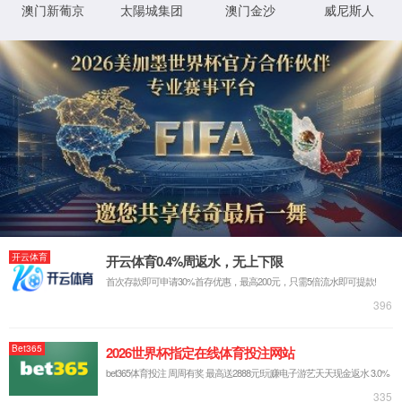
lh雷火电竞上榜国家知识产权优势企业