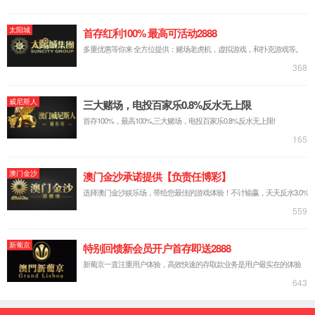
深水咨询院士（专家）工作站正式揭牌