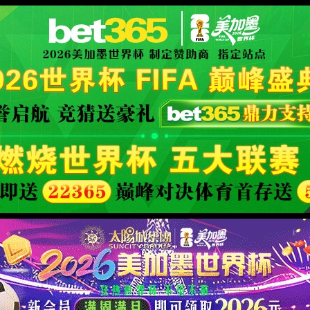
竞先驱平台
招贤纳士
EN
首页
关于我们
新闻中心
主营业务
科技创