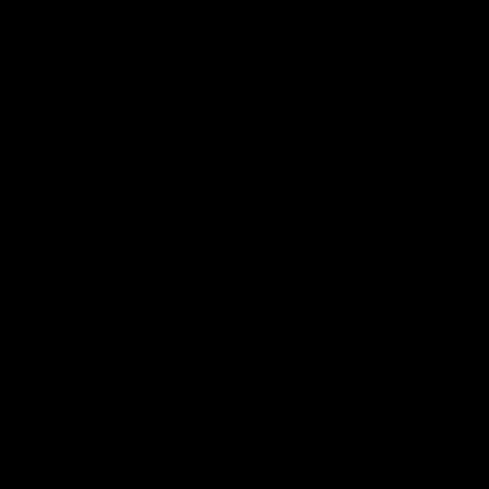
整改主要工作
已按照计划完成所
及成效
关于我们
新闻中心
主营业务