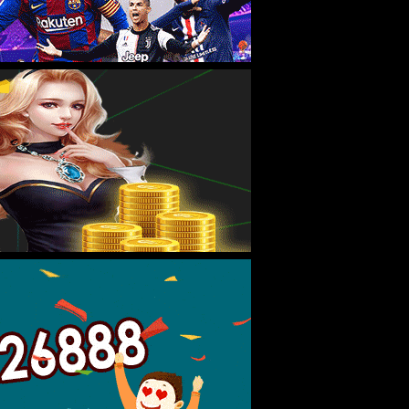
社会责任
公示公告
（第三轮第16项整改任