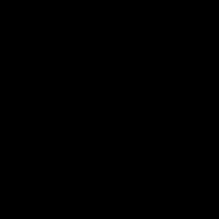
有整改项目。
上一篇：固体废
科技创新
党的建设
信息公开
投资者关系